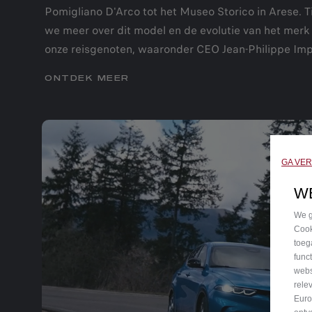
Pomigliano D'Arco tot het Museo Storico in Arese. T
we meer over dit model en de evolutie van het merk
onze reisgenoten, waaronder CEO Jean-Philippe Imp
ONTDEK MEER
GA VE
W
We g
Cook
toeg
func
webs
rele
Euro