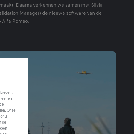
maakt. Daarna verkennen we samen met Silvia
Validation Manager) de nieuwe software van de
de Alfa Romeo.
 bieden.
eheer en
nde
eden. Onze
oor u
n de
bben