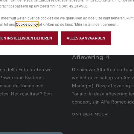
angen van de relevante Europese gegevensbeschermingsautoriteiten. In dit geval 
dracht gebaseerd op uw toestemming (Art. 49.1a AVG).
u meer wilt weten over de cookies die we gebruiken en hoe u ze kunt beheren, kun
Cookie policy
gen tot ons
of klikken op de knop ‘Mijn instellingen beheren’.
MIJN INSTELLINGEN BEHEREN
ALLES AANVAARDEN
Aflevering 4
so della Futa praten we
De nieuwe Alfa Romeo Tonale
d Powertrain Systems
we het gezelschap van Ales
rd van de Tonale met
Manager). Deze aflevering st
es. Het resultaat? Een
Tonale. In deze aflevering l
concept, zijn Alfa Romeo-id
ONTDEK MEER