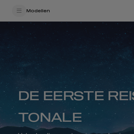
SkiptoContentText
Modellen
SkiptoNavigationText
DE EERSTE REI
TONALE