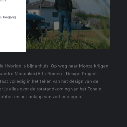
is de
t u toegang
 Hybride is bijna thuis. Op weg naar Monza krijgen
sandro Maccolini (Alfa Romeo's Design Project
aat volledig in het teken van het design van de
eer je alles over de totstandkoming van het Tonale-
entiteit en het belang van verhoudingen.