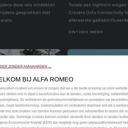
ijdens deze reis ontdekten
Tonale een hightech wagen 
 tijdens gesprekken met
Cravero (Info Connectivity 
arato.
allereerste geëlektrificeer
ONTDEK MEER
RDER ZONDER AANVAARDEN →
ELKOM BIJ ALFA ROMEO
ebruiken cookies om ervoor te zorgen dat we u de beste ervaring op onze website
ies stellen ons in staat u basisfuncties aan te bieden, zoals beveiliging, netwerkb
ankelijkheid. Ze verbeteren de gebruiksvriendelijkheid en prestaties via verschille
ties, zoals taalherkenning, zoekresultaten en verbeteren daarmee wat wij u aanbi
ite zou ook cookies van derden kunnen gebruiken om advertenties te sturen die v
vanter zijn. Sommige cookies kunnen worden verwerkt door derden in landen buite
pese Economische Ruimte (EER) die mogelijk nog geen adequaatheidsbesluit he