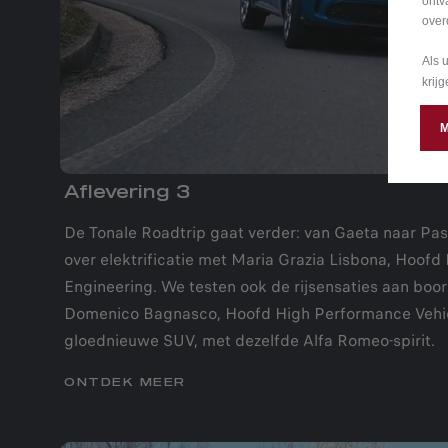
ontv
over
Als 
krij
Aflevering 3
De Tonale Roadtrip gaat verder: van Gaeta naar Pas
over elektrificatie met Maria Grazia Lisbona, Hoof
Engineering. We testen ook de rijsensaties aan boo
Domenico Bagnasco, Hoofd High Performance Vehicl
gloednieuwe SUV, met dezelfde Alfa Romeo-spirit.
ONTDEK MEER