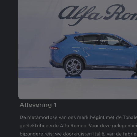
Aflevering 1
De metamorfose van ons merk begint met de Tonale,
geëlektrificeerde Alfa Romeo. Voor deze gelegenhe
bijzondere reis: we doorkruisten Italië, van de fabri