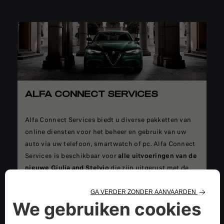
ALFA CONNECT SERVICES
Alfa Connect Services biedt u diverse pakketten van
online diensten voor het beheer en gebruik van uw
auto via uw telefoon, smartwatch of pc. Alfa Connect
Services is beschikbaar voor
alle uitvoeringen van de
nieuwe Giulia and Stelvio
die zijn uitgerust met de
Alfa Connect Box.