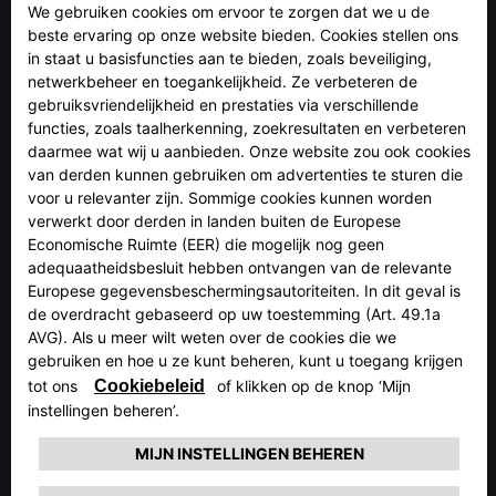
LEES MEER
VOLG ONS
WIJ STAAN TOT UW
BESCHIKKING
Wilt u informatie ontvangen over onze modellen: prijzen,
promoties, technische specificaties of details over opties
en nieuwe uitrusting? Of wilt u meer weten over
financiering, garantie, onderhoud en wegenwachtdiensten?
Contacteer ons via dit nummer: 0800 55 666