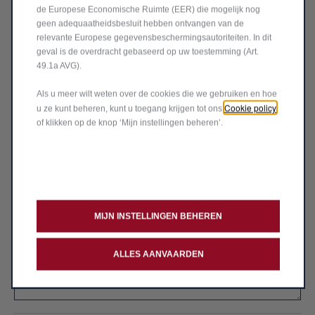
de Europese Economische Ruimte (EER) die mogelijk nog
2/2: Selecteer een onderwerp
geen adequaatheidsbesluit hebben ontvangen van de
relevante Europese gegevensbeschermingsautoriteiten. In dit
INFORMATIE
geval is de overdracht gebaseerd op uw toestemming (Art.
49.1a AVG).
Als u meer wilt weten over de cookies die we gebruiken en hoe
Cookie policy
u ze kunt beheren, kunt u toegang krijgen tot ons
of klikken op de knop ‘Mijn instellingen beheren’.
Model
Vragen en/of opmerkingen*
MIJN INSTELLINGEN BEHEREN
ALLES AANVAARDEN