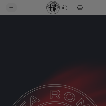
SkiptoContentText
SkiptoNavigationText