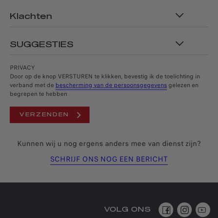
Klachten
SUGGESTIES
PRIVACY
Door op de knop VERSTUREN te klikken, bevestig ik de toelichting in
verband met de
bescherming van de persoonsgegevens
gelezen en
begrepen te hebben
VERZENDEN
Kunnen wij u nog ergens anders mee van dienst zijn?
SCHRIJF ONS NOG EEN BERICHT
Staat uw auto momenteel bij een Alfa
Romeo-werkplaats?
VOLG ONS
Ja
Nee