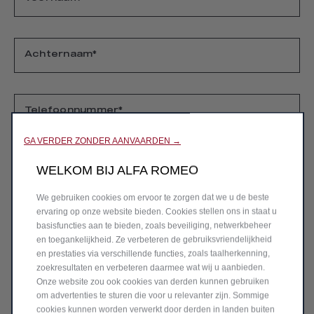
Achternaam*
Telefoonnummer*
GA VERDER ZONDER AANVAARDEN →
Mobiel**
WELKOM BIJ ALFA ROMEO
We gebruiken cookies om ervoor te zorgen dat we u de beste
E-mail*
ervaring op onze website bieden. Cookies stellen ons in staat u
basisfuncties aan te bieden, zoals beveiliging, netwerkbeheer
en toegankelijkheid. Ze verbeteren de gebruiksvriendelijkheid
* Verplicht veld
en prestaties via verschillende functies, zoals taalherkenning,
zoekresultaten en verbeteren daarmee wat wij u aanbieden.
Onze website zou ook cookies van derden kunnen gebruiken
* Verplicht veld
om advertenties te sturen die voor u relevanter zijn. Sommige
cookies kunnen worden verwerkt door derden in landen buiten