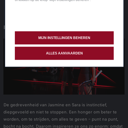
HETZELFDE VUUR
MIJN INSTELLINGEN BEHEREN
ALLES AANVAARDEN
De gedrevenheid van Jasmine en Sara is instinctief,
diepgevoeld en niet te stoppen. Een honger om beter te
worden, om te strijden, om alles te geven – punt na punt,
bocht na bocht. Daarom inspireren ze ons zo enorm: omdat