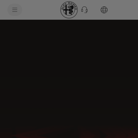
SkiptoContentText
SkiptoNavigationText