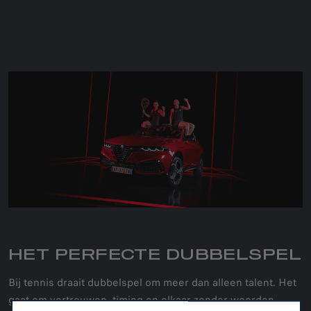
HET PERFECTE DUBBELSPEL
Bij tennis draait dubbelspel om meer dan alleen talent. Het
gaat om vertrouwen, timing en elkaar zonder woorden