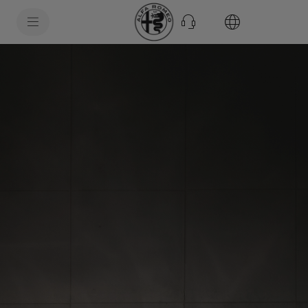
SkiptoContentText
SkiptoNavigationText