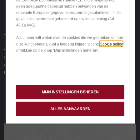
de Europese Economische Ruimte (EER) die mogelijk nog
geen adequaatheidsbesluit hebben ontvangen van de
relevante Europese gegevensbeschermingsautoriteiten. In dit
geval is de overdracht gebaseerd op uw toestemming (Art.
Hoe uw plug-in hybride wagen opladen
49.1a AVG).
THUISLADEN
Als u meer wilt weten over de cookies die we gebruiken en hoe
Cookie policy
u ze kunt beheren, kunt u toegang krijgen tot ons
Als alternatief kan de batterij met een 7,4 kW snellader in
of klikken op de knop ‘Mijn instellingen beheren’.
slechts 2,5 uur volledig worden opgeladen. Ontdek het
gamma compatibele thuisoplaadpunten voor uw Alfa
Romeo.
MIJN INSTELLINGEN BEHEREN
ALLES AANVAARDEN