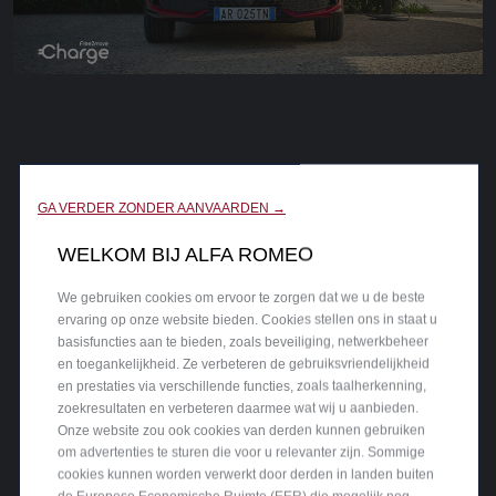
GA VERDER ZONDER AANVAARDEN →
WELKOM BIJ ALFA ROMEO
We gebruiken cookies om ervoor te zorgen dat we u de beste
ervaring op onze website bieden. Cookies stellen ons in staat u
basisfuncties aan te bieden, zoals beveiliging, netwerkbeheer
en toegankelijkheid. Ze verbeteren de gebruiksvriendelijkheid
en prestaties via verschillende functies, zoals taalherkenning,
zoekresultaten en verbeteren daarmee wat wij u aanbieden.
Onze website zou ook cookies van derden kunnen gebruiken
om advertenties te sturen die voor u relevanter zijn. Sommige
cookies kunnen worden verwerkt door derden in landen buiten