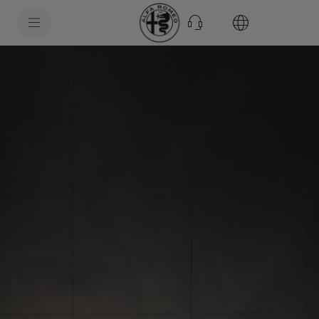
SkiptoContentText
SkiptoNavigationText