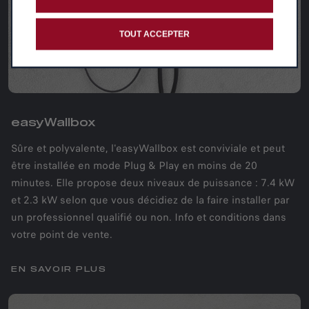
TOUT ACCEPTER
easyWallbox
Sûre et polyvalente, l'easyWallbox est conviviale et peut
être installée en mode Plug & Play en moins de 20
minutes. Elle propose deux niveaux de puissance : 7.4 kW
et 2.3 kW selon que vous décidiez de la faire installer par
un professionnel qualifié ou non. Info et conditions dans
votre point de vente.
EN SAVOIR PLUS