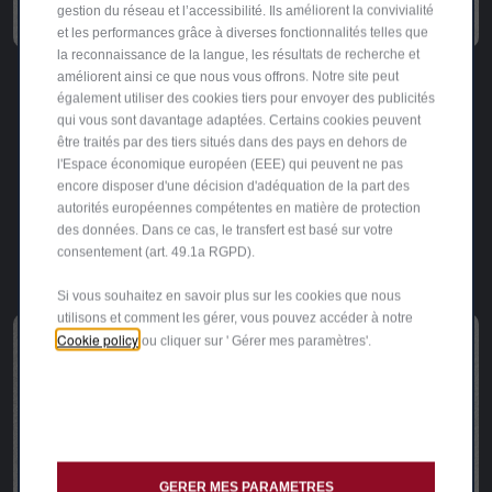
gestion du réseau et l’accessibilité. Ils améliorent la convivialité
et les performances grâce à diverses fonctionnalités telles que
la reconnaissance de la langue, les résultats de recherche et
améliorent ainsi ce que nous vous offrons. Notre site peut
également utiliser des cookies tiers pour envoyer des publicités
Prise Standard
qui vous sont davantage adaptées. Certains cookies peuvent
être traités par des tiers situés dans des pays en dehors de
Vous pouvez recharger votre véhicule électrique à
l'Espace économique européen (EEE) qui peuvent ne pas
domicile en utilisant une prise électrique domestique à
encore disposer d'une décision d'adéquation de la part des
courant alternatif et un câble Mode 2, disponible en
autorités européennes compétentes en matière de protection
accessoire, capable de recharger la batterie jusqu'à 2,3
des données. Dans ce cas, le transfert est basé sur votre
consentement (art. 49.1a RGPD).
kW à une vitesse standard.
Si vous souhaitez en savoir plus sur les cookies que nous
utilisons et comment les gérer, vous pouvez accéder à notre
Cookie policy
ou cliquer sur ' Gérer mes paramètres'.
GERER MES PARAMETRES