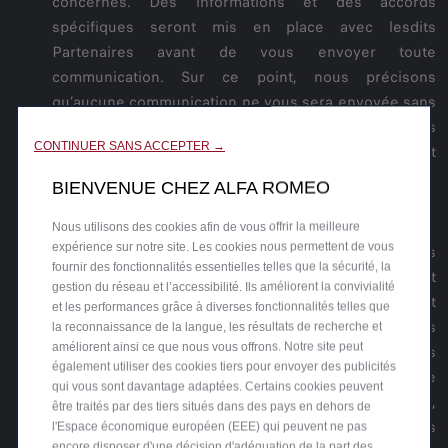
concernés. Des informations et des accords
spécifiques seront mis en place avec lesdits
Partenaires avant de vous envoyer toute
communication. Sur ce point, nous précisons
qu’aucune communication ne vous sera envoyée sans
avoir obtenu votre consentement préalable, que vous
CONTINUER SANS ACCEPTER →
pouvez donner en cochant les cases prévues à cet
effet.
BIENVENUE CHEZ ALFA ROMEO
Détecter les anomalies et améliorer nos services
Nous utilisons des cookies afin de vous offrir la meilleure
expérience sur notre site. Les cookies nous permettent de vous
Nous utilisons les Données que vous fournissez, les
fournir des fonctionnalités essentielles telles que la sécurité, la
Données collectées par le Navigateur, l'Appareil et
gestion du réseau et l’accessibilité. Ils améliorent la convivialité
l'Application, les Données déduites de vos activités et
et les performances grâce à diverses fonctionnalités telles que
les Informations agrégées afin d'éviter les anomalies
la reconnaissance de la langue, les résultats de recherche et
améliorent ainsi ce que nous vous offrons. Notre site peut
dans nos Services. Par exemple, nous pouvons
également utiliser des cookies tiers pour envoyer des publicités
détecter des anomalies lorsque vous ouvrez une
qui vous sont davantage adaptées. Certains cookies peuvent
section de Notre Site Web et de Notre Application,
être traités par des tiers situés dans des pays en dehors de
accédez à un lien, ou lorsqu'un bug est présent dans
l'Espace économique européen (EEE) qui peuvent ne pas
encore disposer d'une décision d'adéquation de la part des