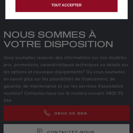
TOUT ACCEPTER
SUIVEZ-NOUS
NOUS SOMMES À
VOTRE DISPOSITION
Vous souhaitez recevoir des informations sur nos modèles :
prix, promotions, caractéristiques techniques ou détails sur
les options et nouveaux équipements? Ou vous souhaitez
en savoir plus sur les possibilités de financement, de
garantie, de maintenance et sur les services d'assistance
routière? Contactez-nous sur le numéro suivant: 0800 55
666
0800 55 666
CONTACTEZ-NOUS