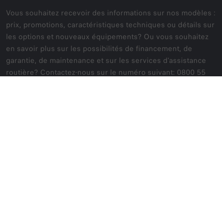
Vous souhaitez recevoir des informations sur nos modèles :
prix, promotions, caractéristiques techniques ou détails sur
les options et nouveaux équipements? Ou vous souhaitez
en savoir plus sur les possibilités de financement, de
garantie, de maintenance et sur les services d'assistance
routière? Contactez-nous sur le numéro suivant: 0800 55
666
0800 55 666
CONTACTEZ-NOUS
MODÈLES
JUNIOR ELETTRICA
ACHAT
JUNIOR IBRIDA