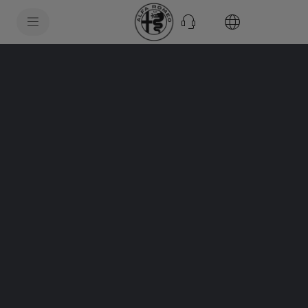
SkiptoContentText
SkiptoNavigationText