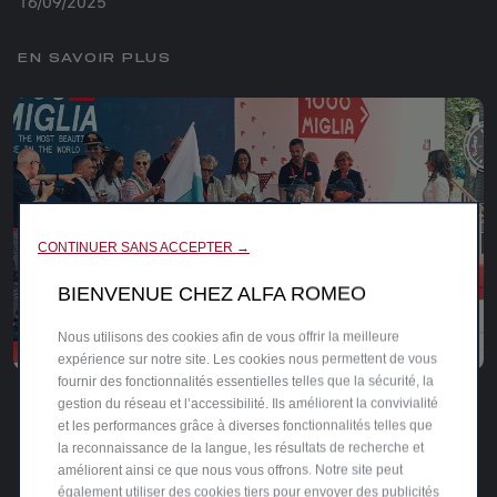
16/09/2025
EN SAVOIR PLUS
CONTINUER SANS ACCEPTER →
BIENVENUE CHEZ ALFA ROMEO
Nous utilisons des cookies afin de vous offrir la meilleure
expérience sur notre site. Les cookies nous permettent de vous
fournir des fonctionnalités essentielles telles que la sécurité, la
1000 MIGLIA 2025 : ALFA ROMEO DOMINE
gestion du réseau et l’accessibilité. Ils améliorent la convivialité
LE PODIUM
et les performances grâce à diverses fonctionnalités telles que
la reconnaissance de la langue, les résultats de recherche et
25/06/2025
améliorent ainsi ce que nous vous offrons. Notre site peut
également utiliser des cookies tiers pour envoyer des publicités