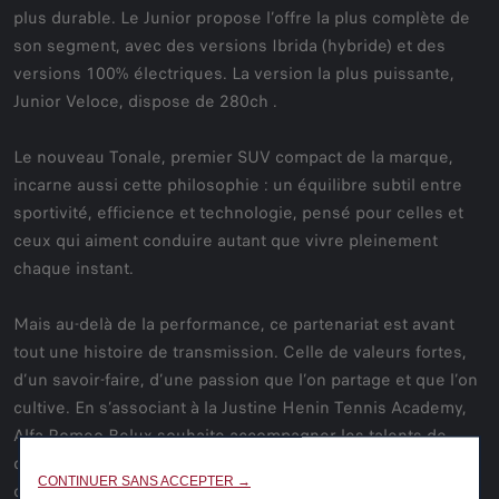
plus durable. Le Junior propose l’offre la plus complète de
son segment, avec des versions Ibrida (hybride) et des
versions 100% électriques. La version la plus puissante,
Junior Veloce, dispose de 280ch .
Le nouveau Tonale, premier SUV compact de la marque,
incarne aussi cette philosophie : un équilibre subtil entre
sportivité, efficience et technologie, pensé pour celles et
ceux qui aiment conduire autant que vivre pleinement
chaque instant.
Mais au-delà de la performance, ce partenariat est avant
tout une histoire de transmission. Celle de valeurs fortes,
d’un savoir-faire, d’une passion que l’on partage et que l’on
cultive. En s’associant à la Justine Henin Tennis Academy,
Alfa Romeo Belux souhaite accompagner les talents de
demain, les encourager à se dépasser et leur offrir un
CONTINUER SANS ACCEPTER →
cadre où ambition et plaisir peuvent coexister.