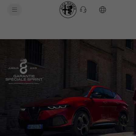
SkiptoContentText
SkiptoNavigationText