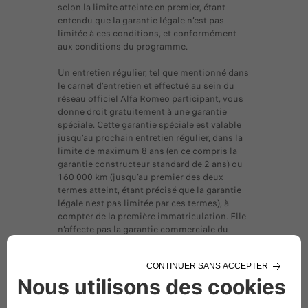
selon la limite atteinte en premier, étant
entendu que la garantie légale n’est pas
limitée à ces conditions, et conformément
aux conditions du programme.
Un entretien régulier, tel que mentionné dans
le carnet d’entretien et effectué au sein du
réseau officiel Alfa Romeo participant, vous
donne droit gratuitement à une garantie
spéciale. Cette garantie spéciale est valable
jusqu’au prochain entretien régulier, dans la
limite de maximum 8 ans (en ce compris la
garantie constructeur standard de 2 ans) ou
160 000 km (jusqu’au premier des deux
termes atteint, étant précisé que la garantie
légale n'est pas limitée par ces termes), à
compter de la première immatriculation. Elle
n’affecte pas la garantie commerciale du
constructeur, laquelle demeure valable quel
que soit l’endroit où l’entretien régulier est
effectué. Elle ne limite pas les droits du
consommateur en vertu de la garantie légale.
Pour le contenu, les restrictions et les