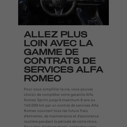
ALLEZ PLUS
LOIN AVEC LA
GAMME DE
CONTRATS DE
SERVICES ALFA
ROMEO
Pour vous simplifier la vie, vous pouvez
choisir de compléter votre garantie Alfa
Romeo Sprint jusqu'à maximum 8 ans ou
160.000 km par un contrat de services Alfa
Romeo couvrant tous les futurs frais
d'entretien, de maintenance et d'assistance
routière pendant la période de votre choix.
Pour plus d'informations, contactez votre