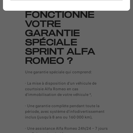
COMMENT
FONCTIONNE
VOTRE
GARANTIE
SPÉCIALE
SPRINT ALFA
ROMEO ?
Une garantie spéciale qui comprend:
- La mise à disposition d’un véhicule de
courtoisie Alfa Romeo en cas
d’immobilisation de votre véhicule *,
- Une garantie complète pendant toute la
période, avec système d’infodivertissement
inclus (jusqu’à 8 ans ou 160 000 km),
- Une assistance Alfa Romeo 24h/24 – 7 jours