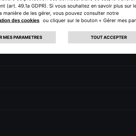
ipements? Ou vous souhaitez en savoir plus sur les
e et sur les services d'assistance routière?
S
FFRES
ESS
ES
NCE
CONNECTIVITÉ
IERS
 DE
SERVICES
ET
NGE ALFA
CONNECTÉS
MENTATIONS
RECYCLAGE DES
E
NOTRE ESSENCE