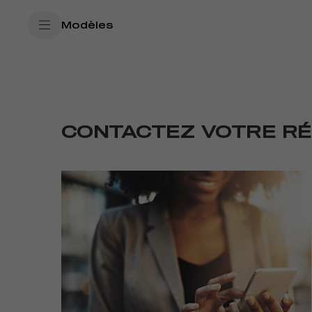
SkiptoContentText
PRODUITS ET SERVICES PERSONNALISÉS | 
Modèles
SkiptoNavigationText
CONTACTEZ VOTRE R