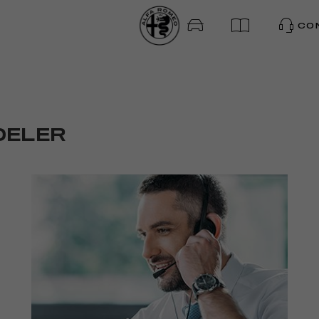
R
CO
DELER