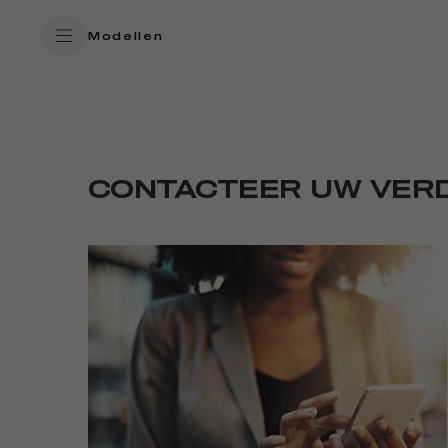
SkiptoContentText
/
SERVICES
CONTACT OPNEMEN MET DEALE
Modellen
SkiptoNavigationText
CONTACTEER UW VER