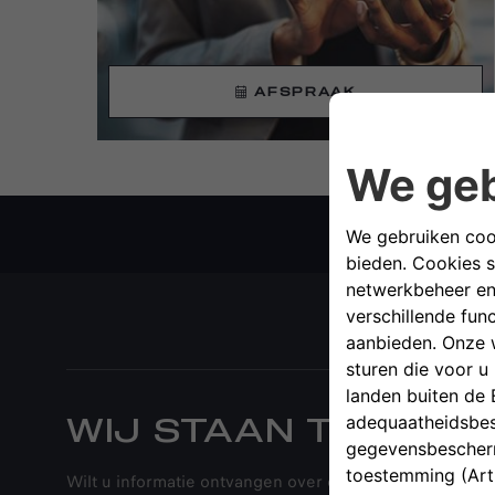
AFSPRAAK
WIJ STAAN TOT UW 
Wilt u informatie ontvangen over onze modellen: prijze