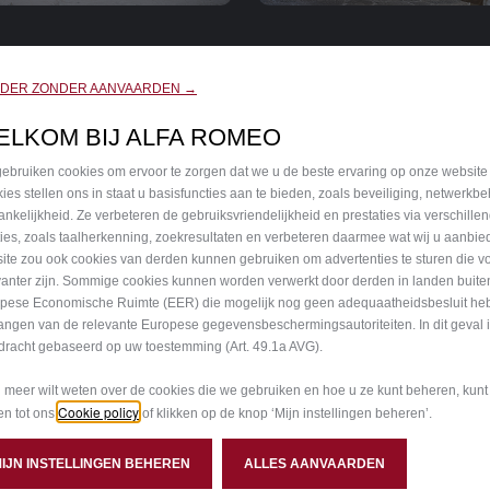
KERING
SERVICECONTRAC
RDER ZONDER AANVAARDEN →
erzekering van Stellantis
Neem een abonnement voor
 geeft u een gerust gevoel.
gemoedsrust. Een collectie
ELKOM BIJ ALFA ROMEO
rtuig nu nieuw of
uitgebreide garantie- en
ebruiken cookies om ervoor te zorgen dat we u de beste ervaring op onze website
ds is, voor privé- of
serviceplannen die passen b
ies stellen ons in staat u basisfuncties aan te bieden, zoals beveiliging, netwerkb
neel gebruik, wij bieden u
rikgedrag.
ankelijkheid. Ze verbeteren de gebruiksvriendelijkheid en prestaties via verschille
ties, zoals taalherkenning, zoekresultaten en verbeteren daarmee wat wij u aanbi
n op maat van uw
ite zou ook cookies van derden kunnen gebruiken om advertenties te sturen die v
.
MEER WETEN
vanter zijn. Sommige cookies kunnen worden verwerkt door derden in landen buite
pese Economische Ruimte (EER) die mogelijk nog geen adequaatheidsbesluit he
angen van de relevante Europese gegevensbeschermingsautoriteiten. In dit geval 
ETEN
dracht gebaseerd op uw toestemming (Art. 49.1a AVG).
u meer wilt weten over de cookies die we gebruiken en hoe u ze kunt beheren, kun
Cookie policy
gen tot ons
of klikken op de knop ‘Mijn instellingen beheren’.
MIJN INSTELLINGEN BEHEREN
ALLES AANVAARDEN