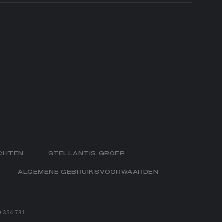
ELEKTRICITEIT
PASSIE VOOR
ELEKTRICITEIT
CHTEN
STELLANTIS GROEP
ALGEMENE GEBRUIKSVOORWAARDEN
0.354.731