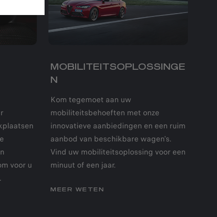
MOBILITEITSOPLOSSINGE
N
Kom tegemoet aan uw
r
mobiliteitsbehoeften met onze
kplaatsen
innovatieve aanbiedingen en een ruim
ze
aanbod van beschikbare wagen's.
en
Vind uw mobiliteitsoplossing voor een
om voor u
minuut of een jaar.
.
MEER WETEN