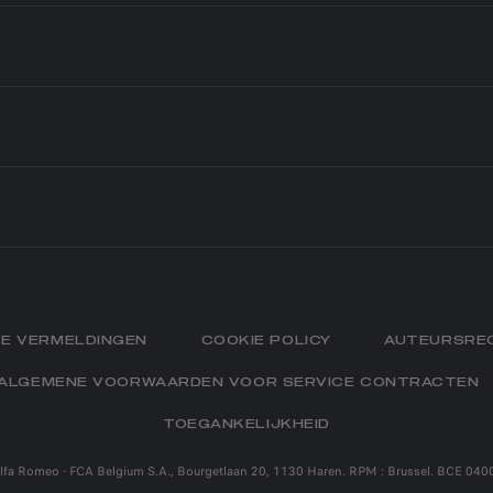
S
SINESS
ES
L SERVICES
N
NGEN EN
ONDERDELEN
VING
MEO
 BUSINESS
IRES
E
OUR ESSENCE
DENIS
END OF SERIES
ERITAGE
SALOON CARS
MEO MUSEUM
SUV
E VERMELDINGEN
COOKIE POLICY
AUTEURSRE
SPORTS CARS
ALGEMENE VOORWAARDEN VOOR SERVICE CONTRACTEN
TOEGANKELIJKHEID
fa Romeo - FCA Belgium S.A., Bourgetlaan 20, 1130 Haren. RPM : Brussel. BCE 040