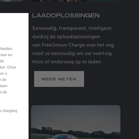
TEN
LAADOPLOSSINGEN
 meer
Eenvoudig, transparant, intelligent:
dankzij de oplaadoplossingen
van Free2move Charge was het nog
 bieden.
ij uw
nooit zo eenvoudig om uw voertuig
eheer en
thuis of onderweg op te laden.
nde
eden. Onze
oor u
n de
MEER WETEN
bben
is de
t u toegang