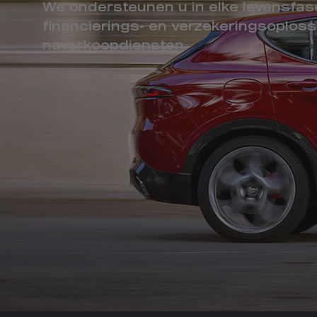
We ondersteunen u in elke levensfa
financierings- en verzekeringsoplos
naverkoopdiensten.