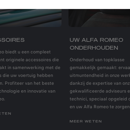
SOIRES
UW ALFA ROMEO
ONDERHOUDEN
o biedt u een compleet
nt originele accessoires die
Onderhoud van topklasse
akt in samenwerking met de
gemakkelijk gemaakt: ervaa
s die uw voertuig hebben
uitmuntendheid in onze wer
. Profiteer van het beste
dankzij de expertise van on
chnologie en innovatie van
gekwalificeerde adviseurs 
eo.
technici, speciaal opgeleid 
en uw Alfa Romeo te zorgen
ETEN
MEER WETEN