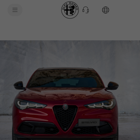
SkiptoContentText
SkiptoNavigationText