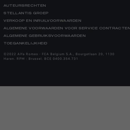
CLUBS
WAGENS​
AUTEURSRECHTEN
BUSINESS
MAGAZINE
WEGBIJSTAND
STELLANTIS GROEP
ONZE BUSINESS PROMOTIES
GEBRUIKERSHANDLEIDING
VERKOOP EN INRUILVOORWAARDEN
HERITAGE
FINANCIAL SERVICES
BUSINESS KLANTEN
ALGEMENE VOORWAARDEN VOOR SERVICE CONTRACTE
GESCHIEDENIS
BELASTINGEN EN REGELGEVING
ALGEMENE GEBRUIKSVOORWAARDEN
DIENST HERITAGE
VIND EEN BUSINESS CENTER
DIENSTEN
TOEGANKELIJKHEID
ALFA ROMEO MUSEUM
RESERVEONDERDELEN ALFA ROMEO
©2022 Alfa Romeo - FCA Belgium S.A., Bourgetlaan 20, 1130
ACCESSOIRES
Haren. RPM : Brussel. BCE 0400.354.731
OUR ESSENCE
BANDEN
END OF SERIES
SALOON CARS
SUV
SPORTS CARS
ELEKTRICITEIT
PASSIE VOOR ELEKTRICITEIT