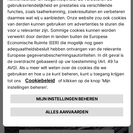
ACCESSOIRES
Fietsdrager
PASSIE BRENGT
ONTELBARE
MOGELIJKHEDEN
VOORT
ACCESSOIRES