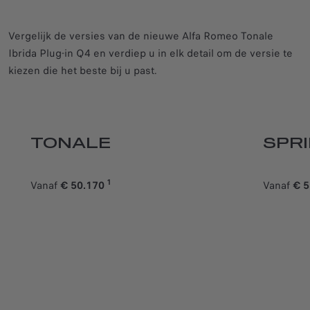
Vergelijk de versies van de nieuwe Alfa Romeo Tonale
Ibrida Plug-in Q4 en verdiep u in elk detail om de versie te
kiezen die het beste bij u past.
TONALE
SPR
1
Vanaf
€ 50.170
Vanaf
€ 
Starting from