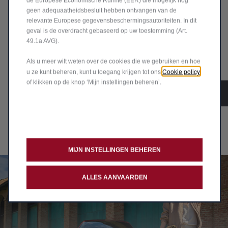
de Europese Economische Ruimte (EER) die mogelijk nog
geen adequaatheidsbesluit hebben ontvangen van de
MOTOR
relevante Europese gegevensbeschermingsautoriteiten. In dit
geval is de overdracht gebaseerd op uw toestemming (Art.
1.3 Ibrida Plug-in Q4 270 pk
1.5 Ibrida 175 pk
49.1a AVG).
1.6 Diesel 130 pk
Als u meer wilt weten over de cookies die we gebruiken en hoe
Cookie policy
u ze kunt beheren, kunt u toegang krijgen tot ons
of klikken op de knop ‘Mijn instellingen beheren’.
CONFIGUREER
ONTDEK MEER
MIJN INSTELLINGEN BEHEREN
ALLES AANVAARDEN