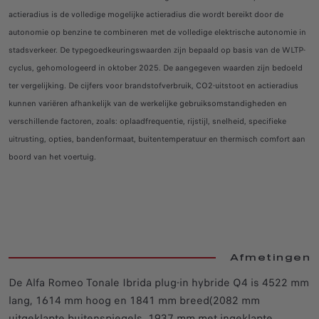
actieradius is de volledige mogelijke actieradius die wordt bereikt door de
autonomie op benzine te combineren met de volledige elektrische autonomie in
stadsverkeer. De typegoedkeuringswaarden zijn bepaald op basis van de WLTP-
cyclus, gehomologeerd in oktober 2025. De aangegeven waarden zijn bedoeld
ter vergelijking. De cijfers voor brandstofverbruik, CO2-uitstoot en actieradius
kunnen variëren afhankelijk van de werkelijke gebruiksomstandigheden en
verschillende factoren, zoals: oplaadfrequentie, rijstijl, snelheid, specifieke
uitrusting, opties, bandenformaat, buitentemperatuur en thermisch comfort aan
boord van het voertuig.
Afmetingen
De Alfa Romeo Tonale Ibrida plug-in hybride Q4 is 4522 mm
lang, 1614 mm hoog en 1841 mm breed(2082 mm
uitgeklapte buitenspiegels, 1937 mm met ingeklapte