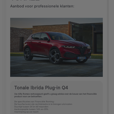
Aanbod voor professionele klanten:
Tonale Ibrida Plug-in Q4
Uw Alfa Romeo verkooppunt geeft u graag advies over de keuze van het financiële
product voor uw behoeften.
De specificaties van Financiële Renting :
De huurfacturen zijn rechtstreeks in te brengen als kosten
Duurtijd tussen 24 en 60 maanden
Aankoopoptie tussen 16% en 25%
Inschrijving op uw naam