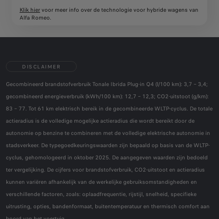
Klik hier
voor meer info over de technologie voor hybride wagens van
Alfa Romeo.
DISCLAIMER
Gecombineerd brandstofverbruik Tonale Ibrida Plug-in Q4 (l/100 km): 3,7 – 3,4;
gecombineerd energieverbruik (kWh/100 km): 12,7 – 12,3; CO2-uitstoot (g/km):
83 – 77. Tot 61 km elektrisch bereik in de gecombineerde WLTP-cyclus. De totale
actieradius is de volledige mogelijke actieradius die wordt bereikt door de
autonomie op benzine te combineren met de volledige elektrische autonomie in
stadsverkeer. De typegoedkeuringswaarden zijn bepaald op basis van de WLTP-
cyclus, gehomologeerd in oktober 2025. De aangegeven waarden zijn bedoeld
ter vergelijking. De cijfers voor brandstofverbruik, CO2-uitstoot en actieradius
kunnen variëren afhankelijk van de werkelijke gebruiksomstandigheden en
verschillende factoren, zoals: oplaadfrequentie, rijstijl, snelheid, specifieke
uitrusting, opties, bandenformaat, buitentemperatuur en thermisch comfort aan
boord van het voertuig.