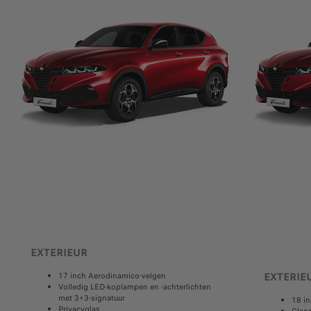
EXTERIEUR
EXTERIE
17 inch Aerodinamico-velgen
Volledig LED-koplampen en -achterlichten
met 3+3-signatuur
18 in
Privacyglas
Glan