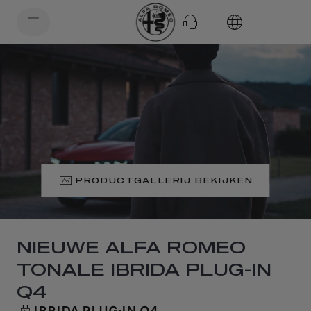
SkiptoContentText
TONALE PHEV
SkiptoNavigationText
PRODUCTGALLERIJ BEKIJKEN
NIEUWE ALFA ROMEO
TONALE IBRIDA PLUG-IN
Q4
IBRIDA PLUG-IN Q4