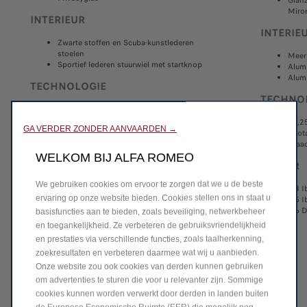
Miron
INTERIEUR
INTERIE
Zwarte stoffen en Scuba-kunstlederen
stoelen
Meerk
Sportief lederen stuurwiel met startknop
Alum
Alum
TECHNOLOGIE
TECHNO
10,25 inch aanraakscherm Alfa Connect
infotainmentsysteem
10,2
GA VERDER ZONDER AANVAARDEN →
Draadloze Apple CarPlay en Android Auto™
info
12,3 inch 'Cannocchiale' personaliseerbaar
Draa
digitaal dashboard
WELKOM BIJ ALFA ROMEO
Intelligente adaptieve cruise control
MOTOR
Parkeersensoren voor en achter
We gebruiken cookies om ervoor te zorgen dat we u de beste
Achteruitrijcamera
1.3 I
Autonome Noodrem
ervaring op onze website bieden. Cookies stellen ons in staat u
1.5 I
Lane Keeping Assist
1.6 D
basisfuncties aan te bieden, zoals beveiliging, netwerkbeheer
Drowsy Driver Detection
en toegankelijkheid. Ze verbeteren de gebruiksvriendelijkheid
Waarschuwing controle achterbank
en prestaties via verschillende functies, zoals taalherkenning,
Keyless Entry & Go
Elektrisch inklapbare buitenspiegels
zoekresultaten en verbeteren daarmee wat wij u aanbieden.
Elektrochrome binnenspiegel
Onze website zou ook cookies van derden kunnen gebruiken
Alfa Connected Services
om advertenties te sturen die voor u relevanter zijn. Sommige
Automatische klimaatregeling met twee
cookies kunnen worden verwerkt door derden in landen buiten
zones en Air Quality System (AQS)
Puddle lights op voorportieren