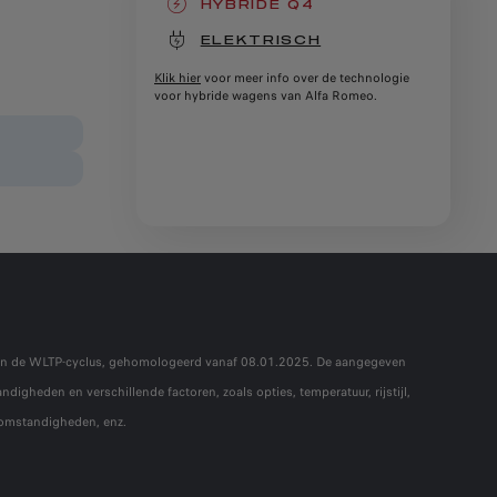
HYBRIDE Q4
(active )
ELEKTRISCH
Klik hier
voor meer info over de technologie
voor hybride wagens van Alfa Romeo.
s van de WLTP-cyclus, gehomologeerd vanaf 08.01.2025. De aangegeven
digheden en verschillende factoren, zoals opties, temperatuur, rijstijl,
rsomstandigheden, enz.