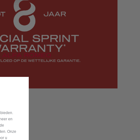
 bieden.
eheer en
nde
eden. Onze
oor u