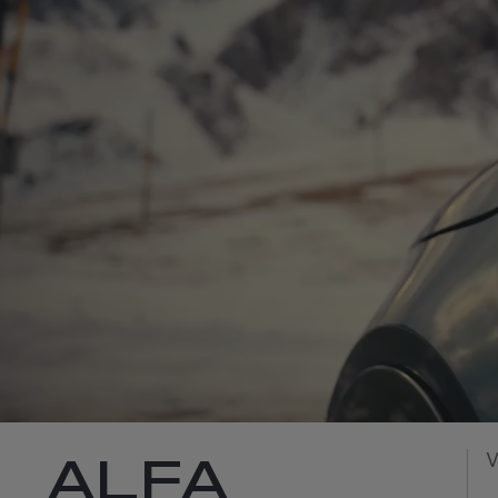
V
ALFA