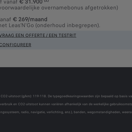
f vanaf
€ 31.900
voorwaardelijke overnamebonus afgetrokken)
anaf
€ 269/maand
et Leas'N'Go (onderhoud inbegrepen).
VRAAG EEN OFFERTE / EEN TESTRIT
CONFIGUREER
,2; CO2-uitstoot (g/km): 119-118. De typegoedkeuringswaarden zijn bepaald op basi
ofverbruik en CO2-uitstoot kunnen variëren afhankelijk van de werkelijke gebruiksomstan
rmingssysteem, radio, navigatie, verlichting, enz.), banden, wegomstandigheden, wee