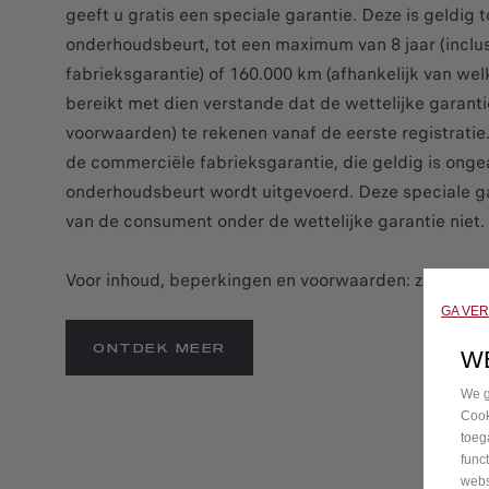
geeft u gratis een speciale garantie. Deze is geldig 
onderhoudsbeurt, tot een maximum van 8 jaar (inclus
fabrieksgarantie) of 160.000 km (afhankelijk van wel
bereikt met dien verstande dat de wettelijke garantie
voorwaarden) te rekenen vanaf de eerste registratie.
de commerciële fabrieksgarantie, die geldig is onge
onderhoudsbeurt wordt uitgevoerd. Deze speciale g
van de consument onder de wettelijke garantie niet.
Voor inhoud, beperkingen en voorwaarden: zie alg
GA VE
ONTDEK MEER
W
We g
Cook
toeg
func
webs