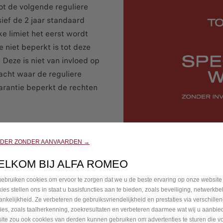
tot de volgende reguliere
ief de 2 jaar standaard
ke limiet het eerst wordt
 niet beperkt is tot deze
 Deze is niet van invloed op
acht waar de reguliere
arantie beperkt de rechten
emene voorwaarden
RDER ZONDER AANVAARDEN →
ELKOM BIJ ALFA ROMEO
ebruiken cookies om ervoor te zorgen dat we u de beste ervaring op onze website
ies stellen ons in staat u basisfuncties aan te bieden, zoals beveiliging, netwerkb
ankelijkheid. Ze verbeteren de gebruiksvriendelijkheid en prestaties via verschille
ties, zoals taalherkenning, zoekresultaten en verbeteren daarmee wat wij u aanbi
ite zou ook cookies van derden kunnen gebruiken om advertenties te sturen die v