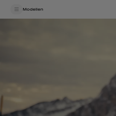
SkiptoContentText
Modellen
SkiptoNavigationText