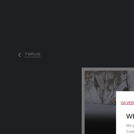
TERUG
GA VE
W
We g
Cook