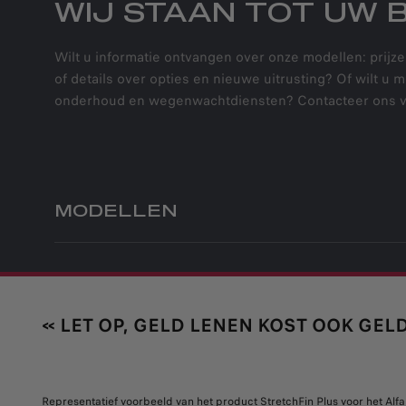
WIJ STAAN TOT UW 
Wilt u informatie ontvangen over onze modellen: prijze
of details over opties en nieuwe uitrusting? Of wilt u 
onderhoud en wegenwachtdiensten? Contacteer ons v
MODELLEN
JUNIOR ELETTRICA
AANKOOP
JUNIOR IBRIDA
JUNIOR IBRIDA Q4
PARTICULIEREN
BUSINES
« LET OP, GELD LENEN KOST OOK GELD
NIEUWE TONALE
ONZE PROMOTIES
ONZE BU
NAVERKOOP
NIEUWE TONALE
PROMOTI
TWEEDEHANDSWAGENS
IBRIDA PLUG IN Q4
FINANCIA
ONDERDELEN
DIENSTE
STOCKWAGENS
STELVIO
BELASTI
Representatief voorbeeld van het product StretchFin Plus voor het A
AANBIEDINGEN VAN
RESERVE
FINANCIËLE SERVICES