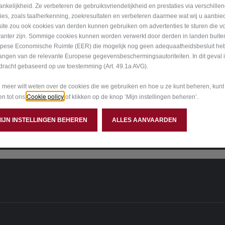
ankelijkheid. Ze verbeteren de gebruiksvriendelijkheid en prestaties via verschille
ties, zoals taalherkenning, zoekresultaten en verbeteren daarmee wat wij u aanbi
ite zou ook cookies van derden kunnen gebruiken om advertenties te sturen die v
O GIULIA
vanter zijn. Sommige cookies kunnen worden verwerkt door derden in landen buite
GIULIA. PRAC
pese Economische Ruimte (EER) die mogelijk nog geen adequaatheidsbesluit he
Leas'n'Go, inclusief onderhoud
angen van de relevante Europese gegevensbeschermingsautoriteiten. In dit geval 
Giulia, de sedan voor sportlie
dracht gebaseerd op uw toestemming (Art. 49.1a AVG).
arantie(2)
gespierde lijnen symbool voor 
veiligheid. Configureer nu uw 
u meer wilt weten over de cookies die we gebruiken en hoe u ze kunt beheren, kun
Cookie policy
gen tot ons
of klikken op de knop ‘Mijn instellingen beheren’.
MEER WETEN
MIJN INSTELLINGEN BEHEREN
ALLES AANVAARDEN