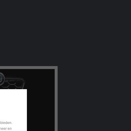
 bieden.
eheer en