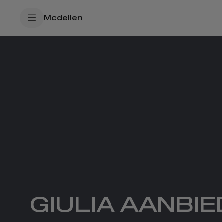
SkiptoContentText
Modellen
SkiptoNavigationText
GIULIA AANBI