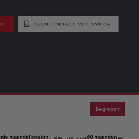
66
NEEM CONTACT MET ONS OP
Begrepen
ogde maandaflossing
60 maanden
, met een looptijd van
aan