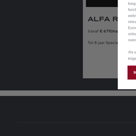
toeg
func
webs
ALFA ROME
rele
Euro
Vanaf
€ 679/maand(1)
in 
ontv
over
Tot 8 jaar Special Sprint g
Als 
krij