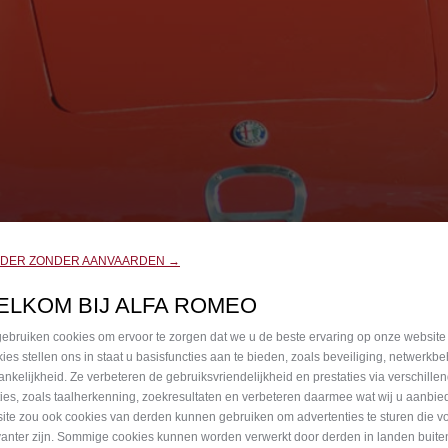
RDER ZONDER AANVAARDEN →
ELKOM BIJ ALFA ROMEO
ebruiken cookies om ervoor te zorgen dat we u de beste ervaring op onze website
ies stellen ons in staat u basisfuncties aan te bieden, zoals beveiliging, netwerkb
ankelijkheid. Ze verbeteren de gebruiksvriendelijkheid en prestaties via verschille
ties, zoals taalherkenning, zoekresultaten en verbeteren daarmee wat wij u aanbi
ite zou ook cookies van derden kunnen gebruiken om advertenties te sturen die v
vanter zijn. Sommige cookies kunnen worden verwerkt door derden in landen buite