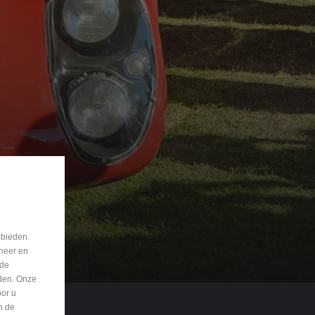
 bieden.
eheer en
nde
eden. Onze
oor u
n de