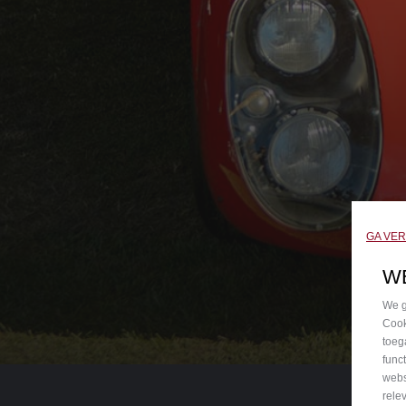
GA VE
W
We g
Cook
toeg
func
webs
rele