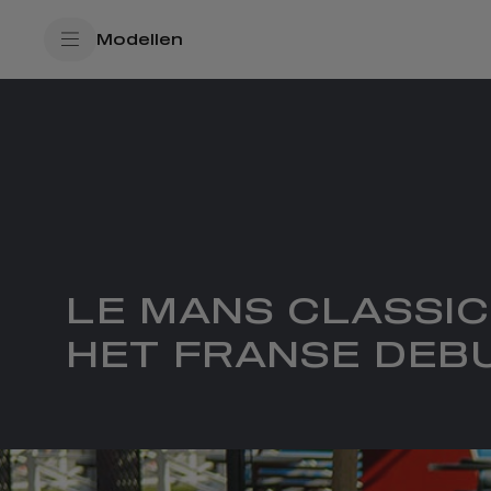
SkiptoContentText
Modellen
SkiptoNavigationText
LE MANS CLASSIC
HET FRANSE DEBU