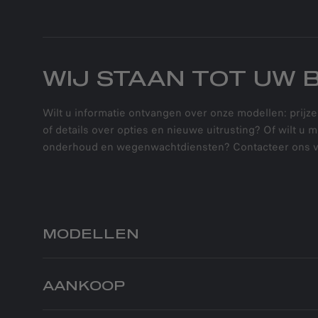
WIJ STAAN TOT UW 
Wilt u informatie ontvangen over onze modellen: prijze
of details over opties en nieuwe uitrusting? Of wilt u 
onderhoud en wegenwachtdiensten? Contacteer ons v
MODELLEN
JUNIOR ELETTRICA
AANKOOP
JUNIOR IBRIDA
JUNIOR IBRIDA Q4
PARTICULIEREN
BUSINES