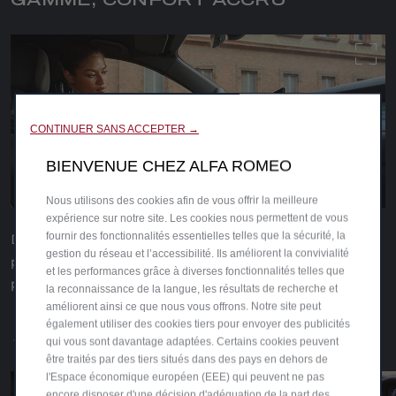
GAMME, CONFORT ACCRU
CONTINUER SANS ACCEPTER →
BIENVENUE CHEZ ALFA ROMEO
Nous utilisons des cookies afin de vous offrir la meilleure
expérience sur notre site. Les cookies nous permettent de vous
fournir des fonctionnalités essentielles telles que la sécurité, la
Des matériaux de qualité supérieure, une technologie de
gestion du réseau et l’accessibilité. Ils améliorent la convivialité
pointe et une connectivité avancée rehaussent le sens du
et les performances grâce à diverses fonctionnalités telles que
plaisir de conduite dans le pur style Alfa Romeo.
* L’agencemen présenté sur la photo est l’Evolved.
la reconnaissance de la langue, les résultats de recherche et
* Cette image montre les sièges en cuir en option.
améliorent ainsi ce que nous vous offrons. Notre site peut
également utiliser des cookies tiers pour envoyer des publicités
qui vous sont davantage adaptées. Certains cookies peuvent
être traités par des tiers situés dans des pays en dehors de
l'Espace économique européen (EEE) qui peuvent ne pas
encore disposer d'une décision d'adéquation de la part des