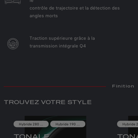
le
contrôle de trajectoire et la détection des
angles morts
Traction supérieure grâce à la
transmission intégrale Q4
ALFA ROMEO TONALE
HYBRIDE
RECHARGEABLE Q4
Finition
À partir de 49.500 €
Déductible fiscalement à 100% jusqu’au
TROUVEZ VOTRE STYLE
30 juin 2023
Hybride 280 CH​
Hybride 190 CH
CONFIGUREZ ET COMMANDEZ
TONALE
TON