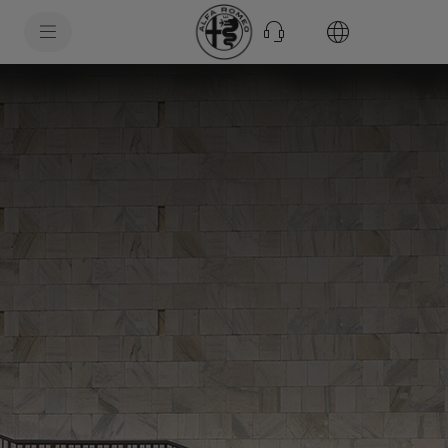
SkiptoContentText
SkiptoNavigationText