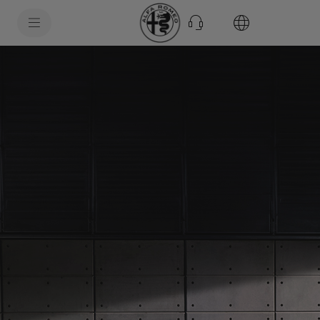
SkiptoContentText
SkiptoNavigationText