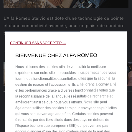
L'Alfa Romeo Stelvio est doté d'une technologie de pointe
et d'une connectivité avancée, pour un plaisir de conduire
toujours plus grand.
CONTINUER SANS ACCEPTER →
BIENVENUE CHEZ ALFA ROMEO
Nous utilisons des cookies afin de vous offrir la meilleure
expérience sur notre site. Les cookies nous permettent de vous
fournir des fonctionnalités essentielles telles que la sécurité, la
gestion du réseau et l’accessibilité. Ils améliorent la convivialité
et les performances grâce à diverses fonctionnalités telles que
la reconnaissance de la langue, les résultats de recherche et
améliorent ainsi ce que nous vous offrons. Notre site peut
également utiliser des cookies tiers pour envoyer des publicités
qui vous sont davantage adaptées. Certains cookies peuvent
être traités par des tiers situés dans des pays en dehors de
l'Espace économique européen (EEE) qui peuvent ne pas
encore disposer d'une décision d'adéquation de la part des