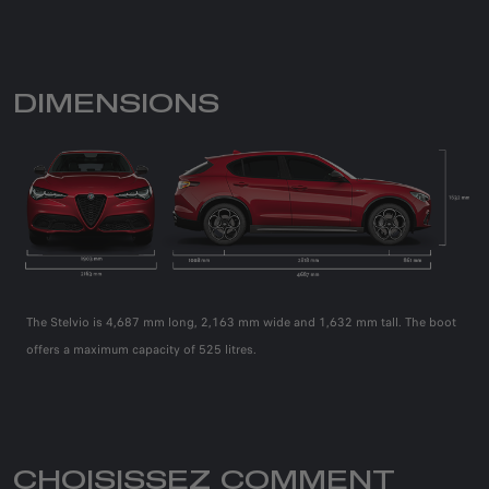
DIMENSIONS
The Stelvio is 4,687 mm long, 2,163 mm wide and 1,632 mm tall. The boot
The Stelvio is 4,687 mm long, 2,163 mm wide and 1,632 mm tall. The boot
The Stelvio is 4,687 mm long, 2,163 mm wide and 1,632 mm tall. The boot
offers a maximum capacity of 525 litres.
offers a maximum capacity of 525 litres.
offers a maximum capacity of 525 litres.
CHOISISSEZ COMMENT