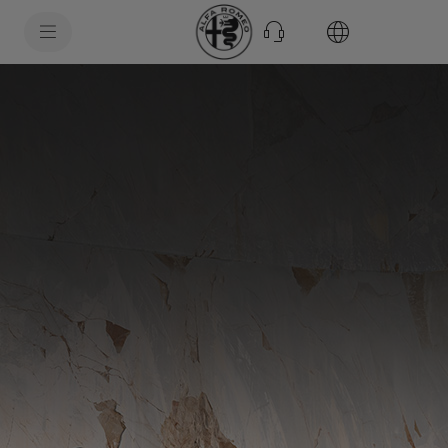
SkiptoContentText
SkiptoNavigationText