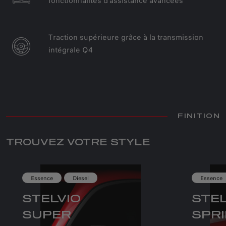
fonctionnalités d'assistance avancées
Traction supérieure grâce à la transmission
intégrale Q4
FINITION
TROUVEZ VOTRE STYLE
Essence
Diesel
Essence
STELVIO
STEL
SUPER
SPR