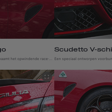
go
Scudetto V-schi
Het Quadrifoglio symbool belichaamt het opwindende race-erfgoed van Alfa Romeo.