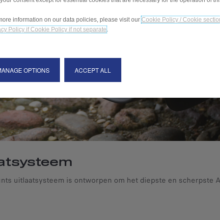
 your consent except for essential cookies that are necessary for the operation of th
more information on our data policies, please visit our
Cookie Policy / Cookie sectio
cy Policy if Cookie Policy if not separate
.
MANAGE OPTIONS
ACCEPT ALL
aatsysteem