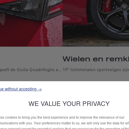
Wielen en rem
De koolstofvezel achterspoiler geeft de Giulia Quadrifoglio een dynamische race-uitstraling en benadrukt zijn sportieve karakter.
ue without accepting →
WE VALUE YOUR PRIVACY
se cookies to bring you the best experience and to improve the relevance of our
unications with you. Your preferences matter to us, we will only use the data for w