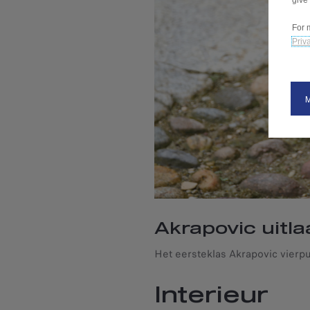
give
For 
Priva
Akrapovic uitl
Interieur