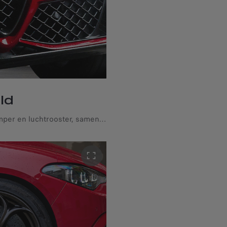
ld
Een speciaal ontworpen voorbumper en luchtrooster, samen met het onmiskenbare "Scudetto" V-schild, benadrukken het gedurfde karakter van de Alfa Romeo Giulia Quadrifoglio.