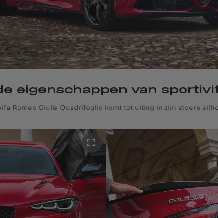
 eigenschappen van sportivit
lfa Romeo Giulia Quadrifoglio komt tot uiting in zijn stoere silh