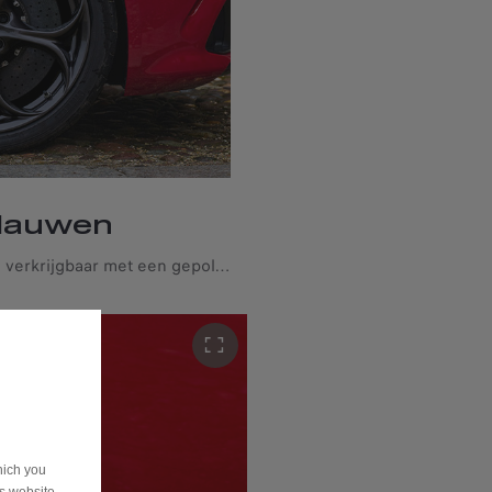
klauwen
19" lichtmetalen sportvelgen zijn verkrijgbaar met een gepolijste afwerking en optionele rode koolstofkeramische remklauwen*, voor een opvallende stijl en unieke remprestaties onder alle omstandigheden. *Standaard rode remklauwen zijn altijd verkrijgbaar.
hich you