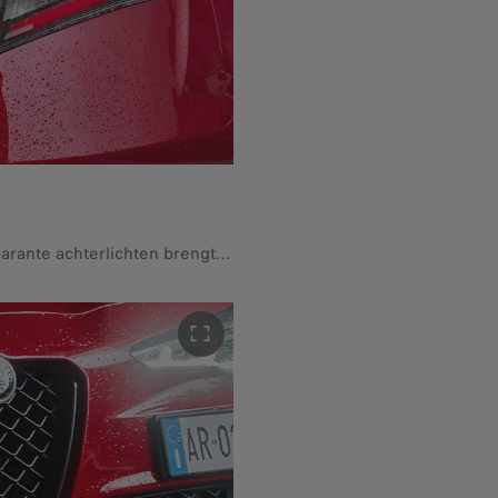
De iconische vorm van de transparante achterlichten brengt het vermaarde sportieve karakter van de Quadrifoglio naar voren.