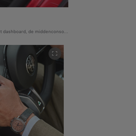
Het interieur van de Giulia Quadrifoglio: de perfecte omgeving voor onvergetelijke emoties. Het dashboard, de middenconsole en de deurpanelen van deze Alfa Romeo berline zijn voorzien van een speciaal 3D koolstofvezeldesign.