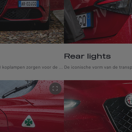
Rear lights
De Full-LED Adaptive Matrix 3+3 koplampen zorgen voor de beste lichtomstandigheden, dankzij het Adaptive Front Lighting System en de Glare-Free High Beam Segmented Technology. De eerste past de dimlichten voortdurend aan op basis van snelheid en rijomstandigheden, terwijl de tweede automatisch beide verkeersrichtingen detecteert om andere bestuurders niet te verblinden.