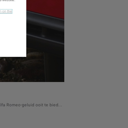
is website.
n on the
Het eersteklas Akrapovic vierpunts uitlaatsysteem is ontworpen om het diepste en scherpste Alfa Romeo-geluid ooit te bieden en integreert naadloos in de achterbumper. Verkrijgbaar als optie.