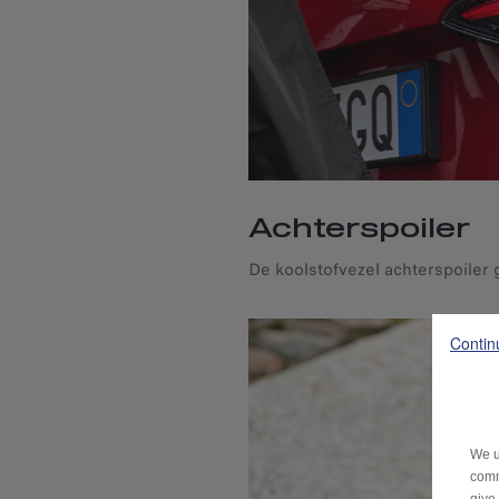
Achterspoiler
Contin
We u
comm